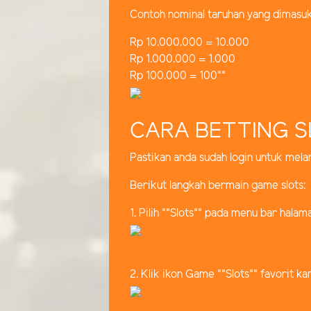
Contoh nominal taruhan yang dimasuk
Rp 10.000.000 = 10.000
Rp 1.000.000 = 1.000
Rp 100.000 = 100""
CARA BETTING S
Pastikan anda sudah login untuk mela
Berikut langkah bermain game slots:
1. Pilih ""Slots"" pada menu bar halam
2. Klik ikon Game ""Slots"" favorit k