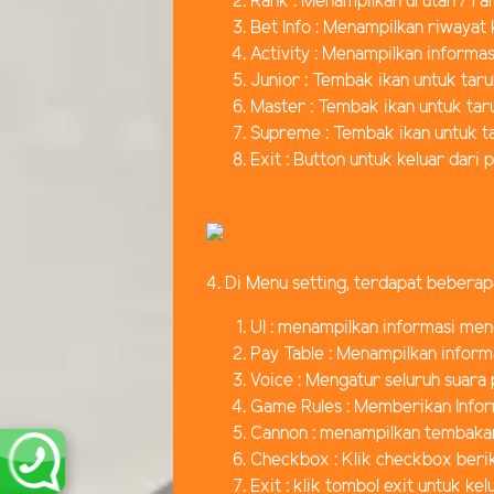
Rank : Menampilkan urutan / ran
Bet Info : Menampilkan riwaya
Activity : Menampilkan informas
Junior : Tembak ikan untuk taru
Master : Tembak ikan untuk tar
Supreme : Tembak ikan untuk t
Exit : Button untuk keluar dari
4. Di Menu setting, terdapat bebera
UI : menampilkan informasi me
Pay Table : Menampilkan inform
Voice : Mengatur seluruh suara
Game Rules : Memberikan Info
Cannon : menampilkan tembakan
Checkbox : Klik checkbox berik
Exit : klik tombol exit untuk k