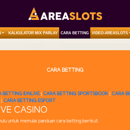
N
KALKULATOR MIX PARLAY
CARA BETTING
VIDEO-AREASLOTS
CARA BETTING
 BETTING IDNLIVE
|
CARA BETTING SPORTSBOOK
|
CARA B
|
CARA BETTING ESPORT
IVE CASINO
ahulu untuk memulai panduan cara betting berikut: