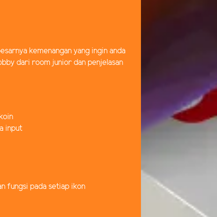
n besarnya kemenangan yang ingin anda
lobby dari room junior dan penjelasan
koin
a input
n fungsi pada setiap ikon