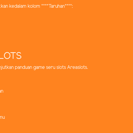
kan kedalam kolom """"Taruhan"""":
LOTS
njutkan panduan game seru slots Areaslots.
an
amu