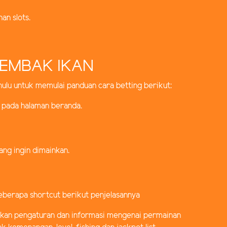
an slots.
EMBAK IKAN
ahulu untuk memulai panduan cara betting berikut:
 pada halaman beranda.
ang ingin dimainkan.
eberapa shortcut berikut penjelasannya
kukan pengaturan dan informasi mengenai permainan