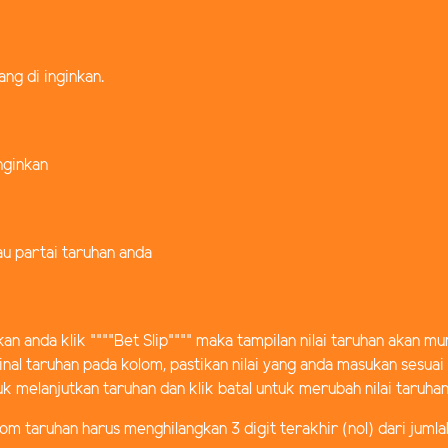
ang di inginkan.
inginkan
u partai taruhan anda
kan anda klik """"Bet Slip"""" maka tampilan nilai taruhan akan m
nal taruhan pada kolom, pastikan nilai yang anda masukan sesua
ntuk melanjutkan taruhan dan klik batal untuk merubah nilai taruhan
m taruhan harus menghilangkan 3 digit terakhir (nol) dari jumla